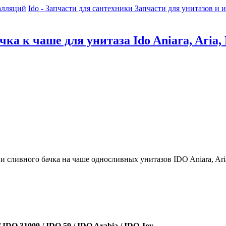
алляций
Ido - Запчасти для сантехники
Запчасти для унитазов и 
ка к чаше для унитаза Ido Aniara, Aria, 
сливного бачка на чаше односливных унитазов IDO Aniara, Aria
/ IDO 31009 / IDO 59 / IDO Arabia / IDO Joy