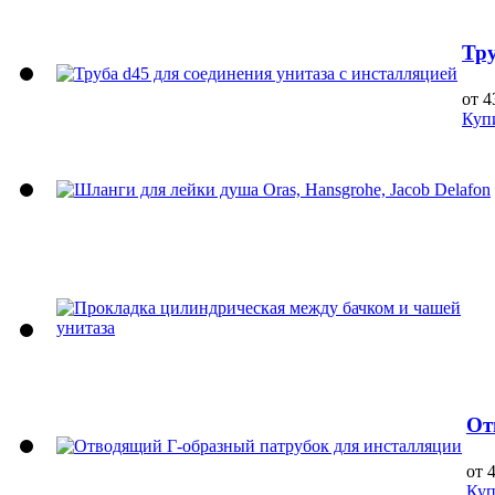
Тру
от 4
Куп
От
от 
Куп