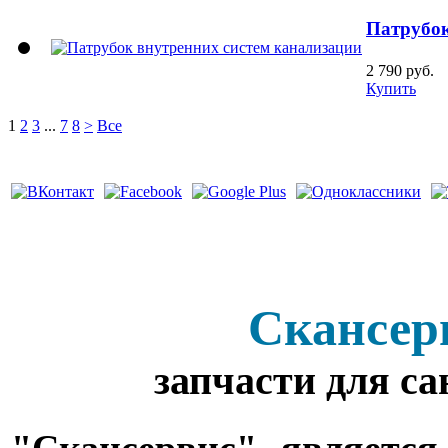
Патрубок
2 790 руб.
Купить
1
2
3
...
7
8
>
Все
Скансер
запчасти для с
"Скансервис" является