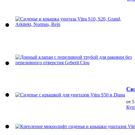
Сид
от 5
Куп