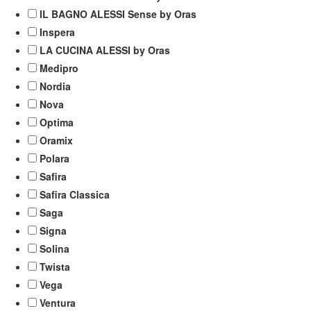
IL BAGNO ALESSI Sense by Oras
Inspera
LA CUCINA ALESSI by Oras
Medipro
Nordia
Nova
Optima
Oramix
Polara
Safira
Safira Classica
Saga
Signa
Solina
Twista
Vega
Ventura