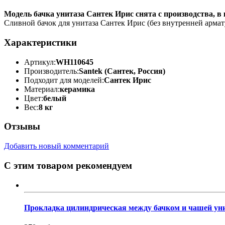
Модель бачка унитаза Сантек Ирис снята с производства, 
Сливной бачок для унитаза Сантек Ирис (без внутренней армат
Характеристики
Артикул:
WH110645
Производитель:
Santek (Сантек, Россия)
Подходит для моделей:
Сантек Ирис
Материал:
керамика
Цвет:
белый
Вес:
8 кг
Отзывы
Добавить новый комментарий
С этим товаром рекомендуем
Прокладка цилиндрическая между бачком и чашей ун