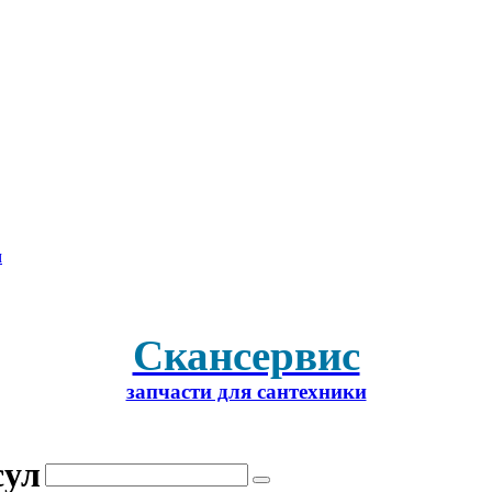
м
Скансервис
запчасти для сантехники
сул