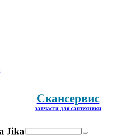
м
Скансервис
запчасти для сантехники
а Jika