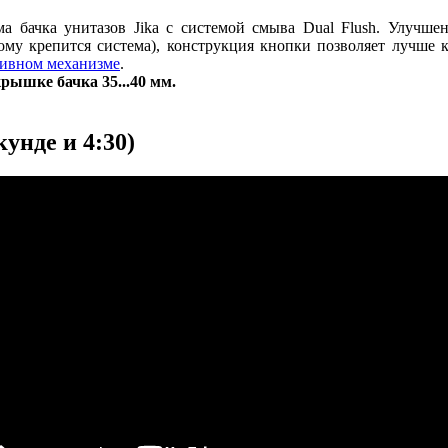
а бачка унитазов Jika с системой смыва Dual Flush. Улучше
ому крепится система), конструкция кнопки позволяет лучше 
ивном механизме
.
рышке бачка 35...40 мм.
унде и 4:30)