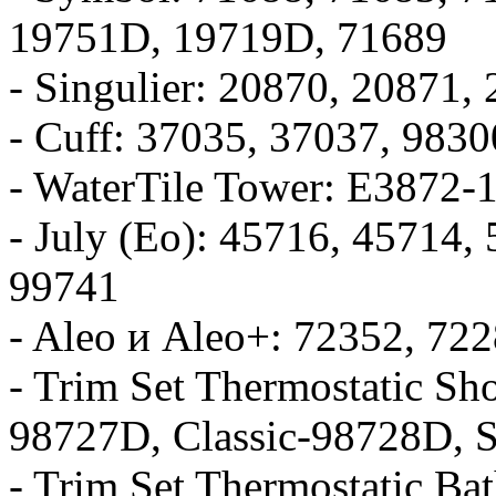
19751D, 19719D, 71689
- Singulier: 20870, 20871
- Cuff: 37035, 37037, 9830
- WaterTile Tower: E3872-
- July (Eo): 45716, 45714
99741
- Aleo и Aleo+: 72352, 72
- Trim Set Thermostatic S
98727D, Classic-98728D, 
- Trim Set Thermostatic B