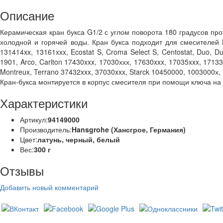
Описание
Керамическая кран букса G1/2 с углом поворота 180 градусов про
холодной и горячей воды. Кран букса подходит для смесителей Ha
131414xx, 13161xxx, Ecostat S, Croma Select S, Centostat, Duo, Du
1901, Arco, Carlton 17430xxx, 17030ххх, 17630xxx, 17035xxx,
17133
Montreux, Terrano 37432xxx, 37030xxx, Starck 10450000, 1003000х,
Кран-букса монтируется в корпус смесителя при помощи ключа на
Характеристики
Артикул:
94149000
Производитель:
Hansgrohe (Хансгрое, Германия)
Цвет:
латунь, черный, белый
Вес:
300 г
Отзывы
Добавить новый комментарий