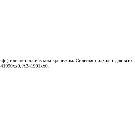
ифт) или металлическим крепежом. Сиденья подходят для всех
341990хх0, A341991хх0.