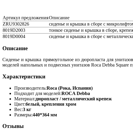
Артикул предложения
Описание
ZRU9302826
сиденье и крышка в сборе с микролифтом
8019D2003
тонкое сиденье и крышка в сборе, крепе
8019D0004
сиденье и крышка в сборе с металличес
Описание
Сиденье и крышка прямоугольное из дюропласта для унитазов
моделей напольных и подвесных унитазов Roca Debba Square 
Характеристики
Производитель:
Roca (Рока, Испания)
Подходит для моделей:
ROCA Debba
Материал:
дюропласт / металлический крепеж
Цвет:
белый, крепления хром
Вес:
3 кг
Размеры:
440*364 мм
Отзывы