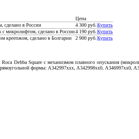
Цена
, сделано в России
4 300 руб.
Купить
ж с микролифтом, сделано в России
4 190 руб.
Купить
ким креепжом, сделано в Болгарии
2 900 руб.
Купить
 Roca Debba Square с механизмом плавного опускания (микрол
прямоугольной формы: A342997ххх, A342998хх0, A346997хх0, A