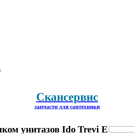
м
Скансервис
запчасти для сантехники
ком унитазов Ido Trevi E