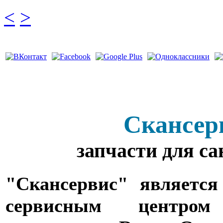
<
>
Скансер
запчасти для с
"Скансервис" является
сервисным центро