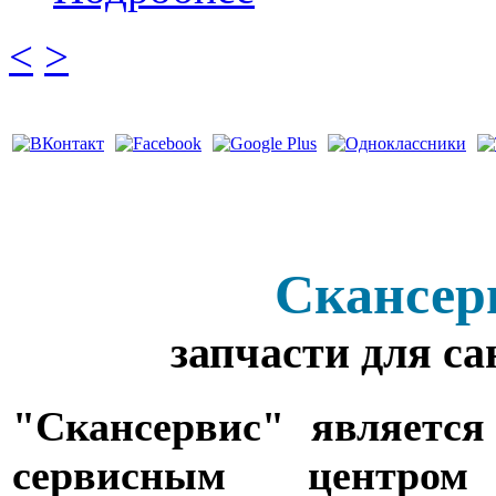
<
>
Скансер
запчасти для с
"Скансервис" является
сервисным центро