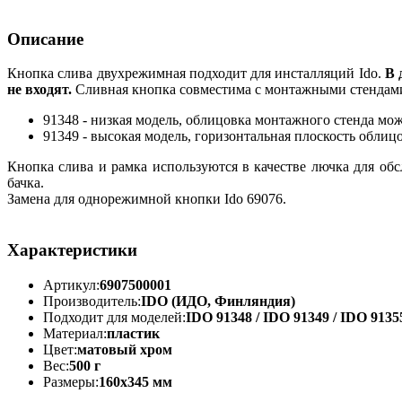
Описание
Кнопка слива двухрежимная подходит для инсталляций Ido.
В 
не входят.
Сливная кнопка совместима с монтажными стендами
91348 - низкая модель, облицовка монтажного стенда м
91349 - высокая модель, горизонтальная плоскость облиц
Кнопка слива и рамка используются в качестве лючка для об
бачка.
Замена для однорежимной кнопки Ido 69076.
Характеристики
Артикул:
6907500001
Производитель:
IDO (ИДО, Финляндия)
Подходит для моделей:
IDO 91348 / IDO 91349 / IDO 9135
Материал:
пластик
Цвет:
матовый хром
Вес:
500 г
Размеры:
160х345 мм